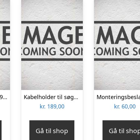
Søgelænder line Ø9mm – 1339541
Kabelholder til søgelænder, pose med 6stk – 1253077
kr.
189,00
kr.
60,00
Gå til shop
Gå til sho