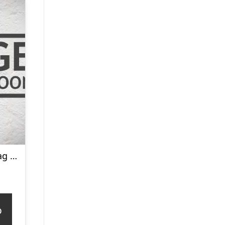
Monteringsbeslag søgelænder til lalizas “store all” hvid – 1153601
p