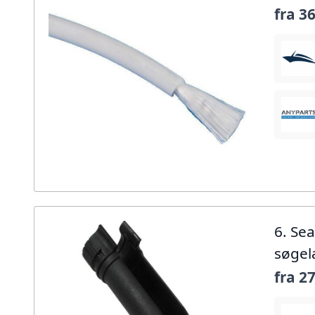
fra
36
6. Se
søge
fra
27