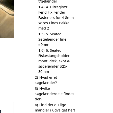
t/gelænder
1.4)
4. Ultraglozz
Fend Fix Fender
Fasteners for 4-8mm
Wires Lines Pakke
med 2
1.5)
5. Seatec
Søgelænder line
ø9mm
1.6)
6. Seatec
Fiskestangsholder
mont. dæk, skot &
søgelænder ø25-
30mm
2)
Hvad er et
søgelænder?
3)
Hvilke
søgelænderdele findes
der?
4)
Find det du lige
g
mangler i udvalget her!