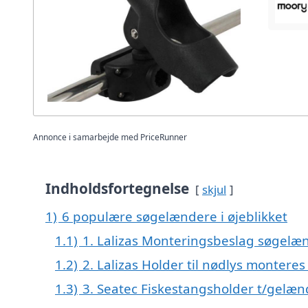
Annonce i samarbejde med PriceRunner
Indholdsfortegnelse
skjul
1)
6 populære søgelændere i øjeblikket
1.1)
1. Lalizas Monteringsbeslag søgelæn
1.2)
2. Lalizas Holder til nødlys montere
1.3)
3. Seatec Fiskestangsholder t/gelæn