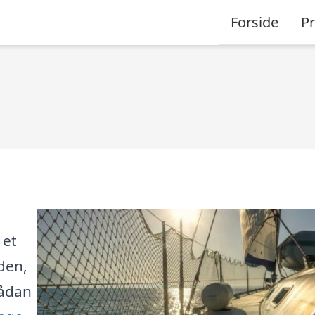
Forside
P
 et
den,
sådan