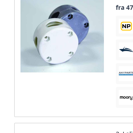
fra
47