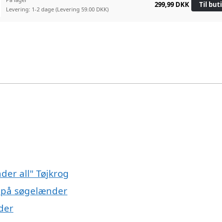
299,99 DKK
Til but
Levering: 1-2 dage
(Levering 59.00 DKK)
der all" Tøjkrog
s på søgelænder
der