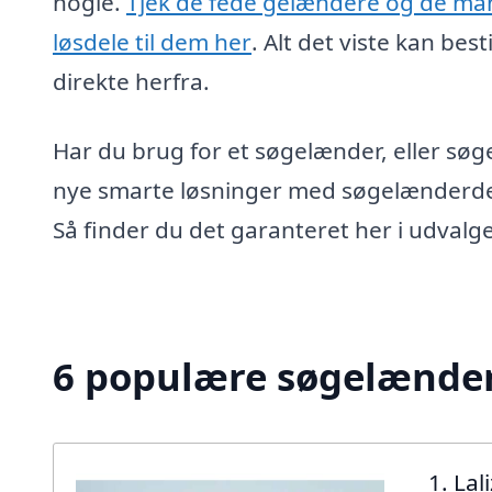
nogle.
Tjek de fede gelændere og de m
løsdele til dem her
. Alt det viste kan besti
direkte herfra.
Har du brug for et søgelænder, eller søg
nye smarte løsninger med søgelænderde
Så finder du det garanteret her i udvalge
6 populære søgelændere
1. La