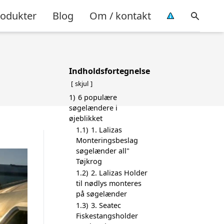
rodukter
Blog
Om / kontakt
Indholdsfortegnelse
skjul
1)
6 populære
søgelændere i
øjeblikket
1.1)
1. Lalizas
Monteringsbeslag
søgelænder all"
Tøjkrog
1.2)
2. Lalizas Holder
til nødlys monteres
på søgelænder
1.3)
3. Seatec
Fiskestangsholder