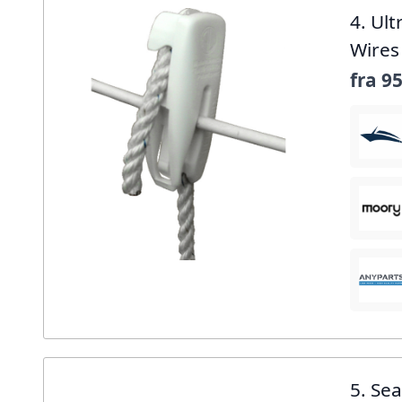
4. Ul
Wires
fra
95
5. Se