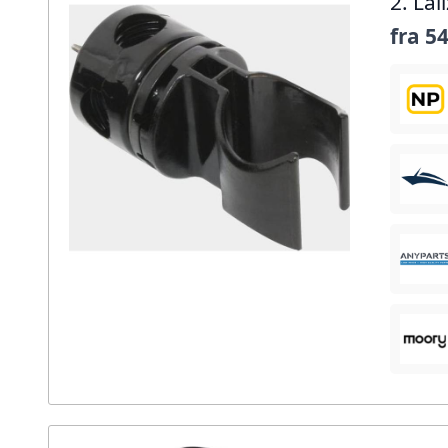
2. La
fra
54