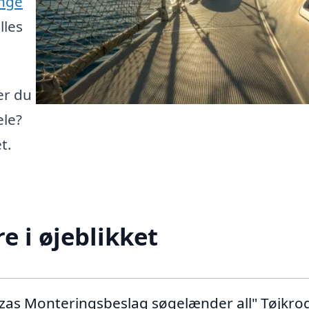
ange
lles
er du
le?
t.
 i øjeblikket
lizas Monteringsbeslag søgelænder all" Tøjkro