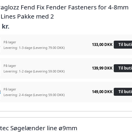
traglozz Fend Fix Fender Fasteners for 4-8mm
 Lines Pakke med 2
 kr.
På lager
133,00 DKK
Til but
Levering: 1-3 dage
(Levering 79.00 DKK)
På lager
139,99 DKK
Til but
Levering: 1-2 dage
(Levering 59.00 DKK)
På lager
149,00 DKK
Til but
Levering: 2-4 dage
(Levering 59.00 DKK)
atec Søgelænder line ø9mm