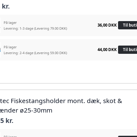
 kr.
På lager
36,00 DKK
Til but
Levering: 1-3 dage
(Levering 79.00 DKK)
På lager
44,00 DKK
Til but
Levering: 2-4 dage
(Levering 59.00 DKK)
atec Fiskestangsholder mont. dæk, skot &
lænder ø25-30mm
5 kr.
På lager