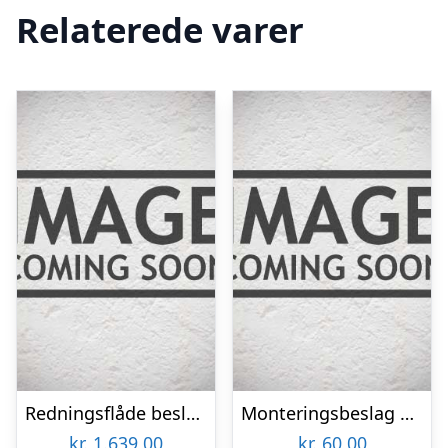
Relaterede varer
Redningsflåde beslag til søgelænder, RF stål – 1161174
Monteringsbeslag søgelænder til lalizas “store all” hvid – 1153601
kr.
1.639,00
kr.
60,00