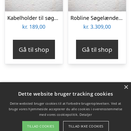
Kabelholder til søgelænder, pose med 6stk – 1253077
Robline Søgelænder line 7mm Hvid 100m – 1375090
kr.
189,00
kr.
3.309,00
Gå til shop
Gå til shop
×
Varekategorier
Dette website bruger tracking cookies
Produkter
Dette websted bruger cookies til at forbedre brugeroplevelsen. Ved at
bruge vores hjemmeside accepterer du alle cookies i overensstemmelse
med vores cookiepolitik.
Detaljer
Copyright 2026 - Pilanto Aps
TILLAD COOKIES
TILLAD IKKE COOKIES