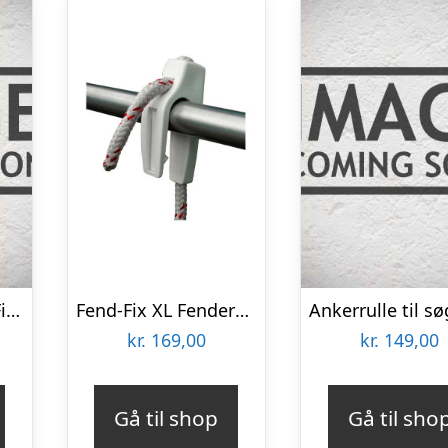
Fenderklips Fend-Fix til søgelænder Ø4-8mm, 2-pak – 1151425
Fend-Fix XL Fenderholder til søgelænder
kr.
169,00
kr.
149,00
Gå til shop
Gå til sho