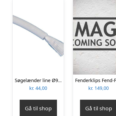
Søgelænder line Ø9mm – 1339541
kr.
44,00
kr.
149,00
Gå til shop
Gå til shop