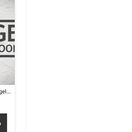
Ankerrulle til søgelænder Ø22-25mm – 1011130
p