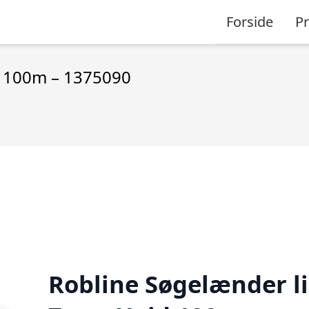
Forside
P
d 100m – 1375090
Robline Søgelænder l